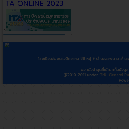
ITA ONLINE 2023
<
โรงเรียนส่องดาววิทยาคม 88 หมู่ 9 ตำบลส่องดาว อ
บอทตัวล่าสุดที่เข้ามาเก็บข้อม
@2010-2011 under
GNU General Pub
Powe