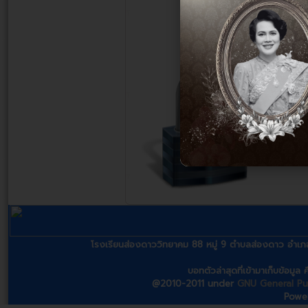
โรงเรียนส่องดาววิทยาคม 88 หมู่ 9 ตำบลส่องดาว อ
บอทตัวล่าสุดที่เข้ามาเก็บข้อมู
@2010-2011 under
GNU General Pub
Powe