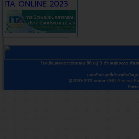
ITA ONLINE 2023
<
โรงเรียนส่องดาววิทยาคม 88 หมู่ 9 ตำบลส่องดาว อ
บอทตัวล่าสุดที่เข้ามาเก็บข้อม
@2010-2011 under
GNU General Pub
Powe