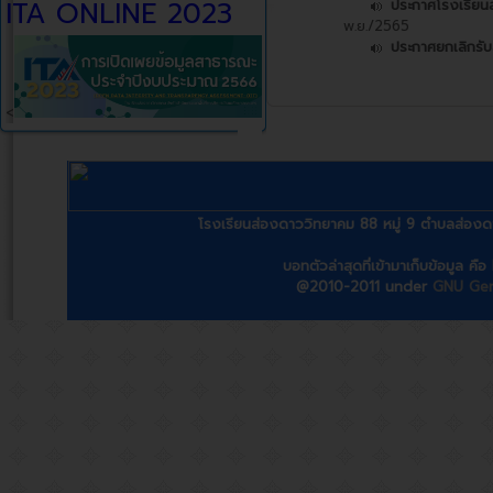
ITA ONLINE 2023
ประกาศโรงเรียนส่
พ.ย./2565
ประกาศยกเลิกรับส
<
โรงเรียนส่องดาววิทยาคม 88 หมู่ 9 ตำบลส่
บอทตัวล่าสุดที่เข้ามาเก็บข้อมูล ค
@2010-2011 under
GNU Gene