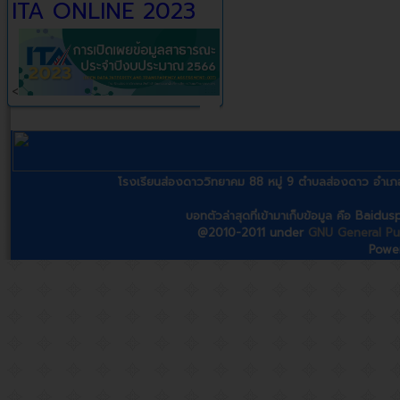
ITA ONLINE 2023
<
โรงเรียนส่องดาววิทยาคม 88 หมู่ 9 ตำบลส่องดาว อ
บอทตัวล่าสุดที่เข้ามาเก็บข้อมูล คือ Baidu
@2010-2011 under
GNU General Pub
Powe